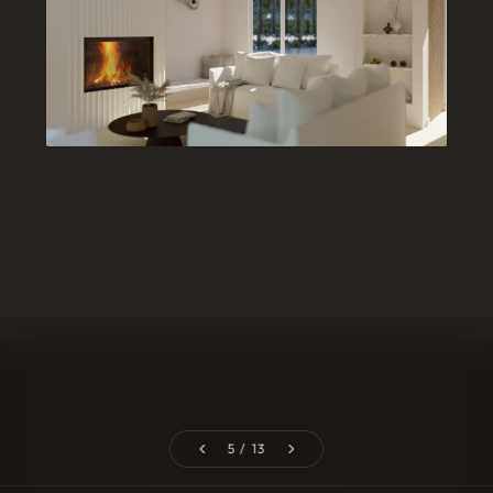
Catheline Cavarroc
5 / 13
EXPLORER
PROJETS
Accueil
Mont-Tremblant