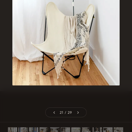
Catheline Cavarroc
21 / 29
EXPLORER
PROJETS
Accueil
Mont-Tremblant